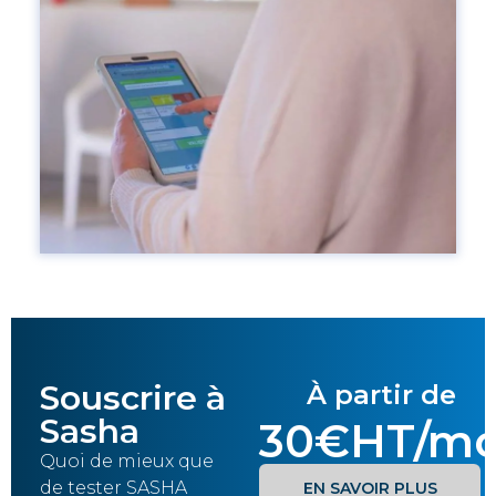
Souscrire à
À partir de
Sasha
30€HT/mo
Quoi de mieux que
de tester SASHA
EN SAVOIR PLUS