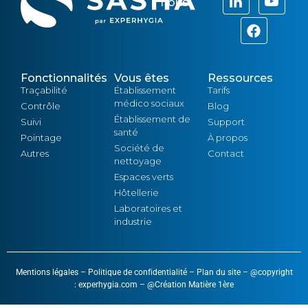
nous
Fonctionnalités
Vous êtes
Ressources
Traçabilité
Établissement
Tarifs
médico sociaux
Contrôle
Blog
Établissement de
Suivi
Support
santé
Pointage
À propos
Société de
Autres
Contact
nettoyage
Espaces verts
Hôtellerie
Laboratoires et
industrie
Mentions légales
–
Politique de confidentialité
–
Plan du site
– @copyright
: experhygia.com – @
Création Matière 1ère