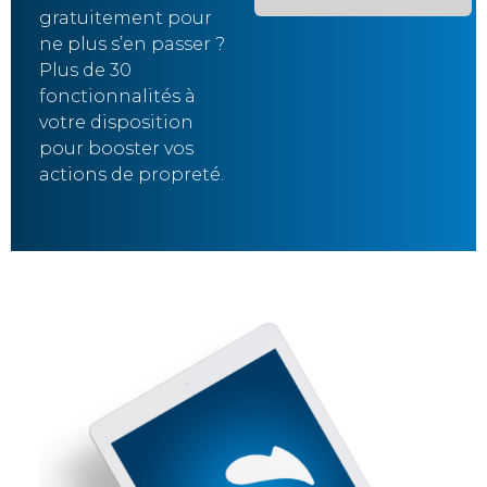
gratuitement pour
ne plus s’en passer ?
Plus de 30
fonctionnalités à
votre disposition
pour booster vos
actions de propreté.