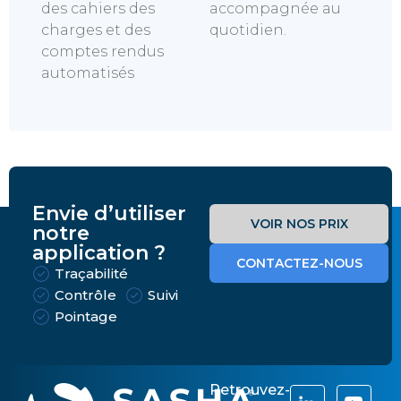
des cahiers des
accompagnée au
charges et des
quotidien.
comptes rendus
automatisés
Envie d’utiliser
VOIR NOS PRIX
notre
application ?
CONTACTEZ-NOUS
Traçabilité
Contrôle
Suivi
Pointage
Retrouvez-